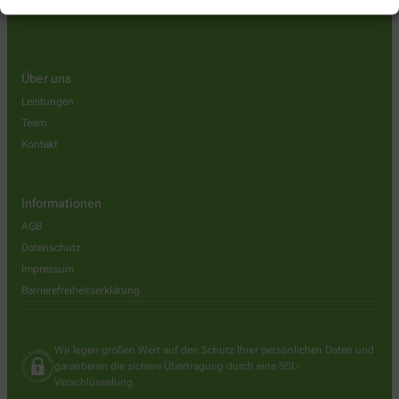
Über uns
Leistungen
Team
Kontakt
Informationen
AGB
Datenschutz
Impressum
Barrierefreiheitserklärung
Wir legen großen Wert auf den Schutz Ihrer persönlichen Daten und
garantieren die sichere Übertragung durch eine SSL-
Verschlüsselung.