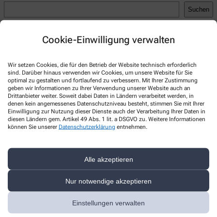
Suchen
Recent Posts
Cookie-Einwilligung verwalten
Hello world!
Recent Comments
Wir setzen Cookies, die für den Betrieb der Website technisch erforderlich
sind. Darüber hinaus verwenden wir Cookies, um unsere Website für Sie
optimal zu gestalten und fortlaufend zu verbessern. Mit Ihrer Zustimmung
A WordPress Commenter
zu
Hello world!
geben wir Informationen zu Ihrer Verwendung unserer Website auch an
Drittanbieter weiter. Soweit dabei Daten in Ländern verarbeitet werden, in
denen kein angemessenes Datenschutzniveau besteht, stimmen Sie mit Ihrer
Einwilligung zur Nutzung dieser Dienste auch der Verarbeitung Ihrer Daten in
diesen Ländern gem. Artikel 49 Abs. 1 lit. a DSGVO zu. Weitere Informationen
können Sie unserer
Datenschutzerklärung
entnehmen.
Kontakt
Bären-Apotheke
Alle akzeptieren
Bauschstr. 16
,
73079
Süßen
Nur notwendige akzeptieren
+49-7162/93 17 08
+49-7162/93 17 09
Einstellungen verwalten
info@apotheke-suessen.de