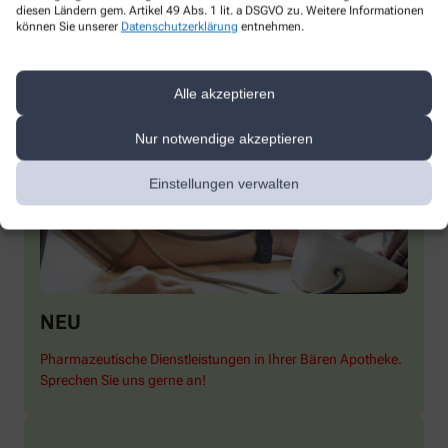
diesen Ländern gem. Artikel 49 Abs. 1 lit. a DSGVO zu. Weitere Informationen
Krankenpflege
können Sie unserer
Datenschutzerklärung
entnehmen.
Diabetikerversorgung
Alle akzeptieren
Nur notwendige akzeptieren
Alle Leistungen
Einstellungen verwalten
NEU
Pharmazeutische Dienstleistungen in Ihrer Bären Apotheke.
Sprechen Sie uns gerne an!