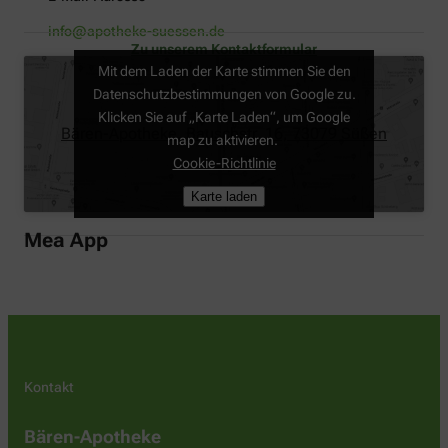
info@apotheke-suessen.de
Zu unserem Kontaktformular
Mit dem Laden der Karte stimmen Sie den
Datenschutzbestimmungen von Google zu.
Klicken Sie auf „Karte Laden“, um Google
Bären-Apotheke, Bauschstr. 16, 73079 Süßen
map zu aktivieren.
Cookie-Richtlinie
Karte laden
Mea App
Kontakt
Bären-Apotheke